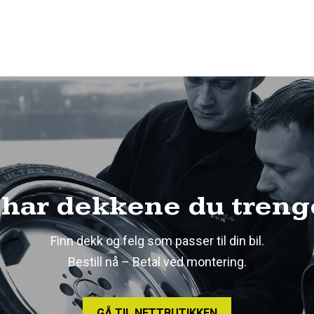
 har dekkene du treng
Finn dekk og felg som passer til din bil.
Bestill nå – Betal ved montering.
GÅ TIL NETTBUTIKKEN