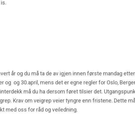
is.
vert år og du må ta de av igjen innen første mandag ette
r og og 30.april, mens det er egne regler for Oslo, Berge
vinterdekk må du ha dersom føret tilsier det. Utgangspun
igrep. Krav om veigrep veier tyngre enn fristene. Dette må 
akt med oss for råd og veiledning.