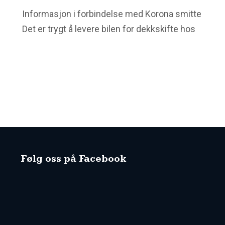
Informasjon i forbindelse med Korona smitte
Det er trygt å levere bilen for dekkskifte hos
Dekkpartner! Vi i Dekkpartner ønsker å gjøre
deg oppmerksom på at vi lytter nøye til
myndighetenes anbefalinger, og tar del i den
nasjonale dugnaden som må til for å hindre
korona smitte. Vi tar våre medarbeideres og
kunders helse på…
Følg oss på Facebook