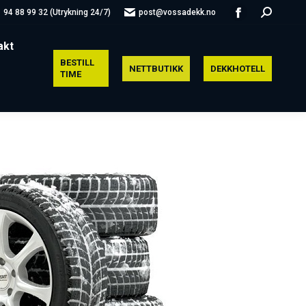
Search:
94 88 99 32 (Utrykning 24/7)
post@vossadekk.no
Facebook
page
akt
opens
BESTILL
NETTBUTIKK
DEKKHOTELL
in
TIME
new
window