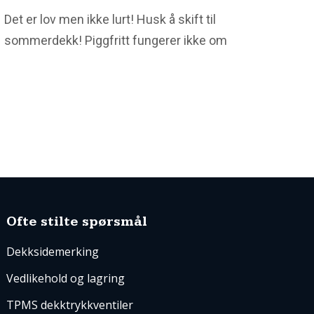
Det er lov men ikke lurt! Husk å skift til
sommerdekk! Piggfritt fungerer ikke om
sommeren. Når fristen for å legge om til
sommerdekk er passert er det ikke lenger lov
å kjøre med piggdekk, men det er fortsatt lov
å kjøre med piggfrie vinterdekk. Lov, men ikke
lurt. Dekktester NAF har utført viser at…
Ofte stilte spørsmål
Dekksidemerking
Vedlikehold og lagring
TPMS dekktrykkventiler