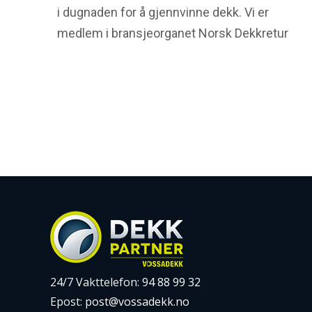
i dugnaden for å gjennvinne dekk. Vi er
medlem i bransjeorganet Norsk Dekkretur
slik at vi alltid er oppdatert på gjeldende
forskrifter. Kasserte dekk innsamles og
gjenvinnes. Les mer om ordningen på Norsk
Dekkretur deres nettsider: dekkretur.no
24/7 Vakttelefon:
94 88 99 32
Epost:
post@vossadekk.no