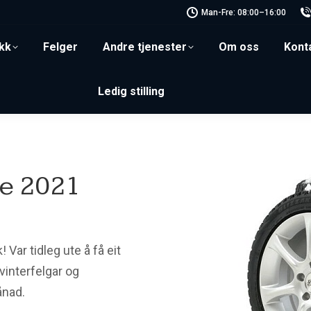
Man-Fre: 08:00–16:00
kk
Felger
Andre tjenester
Om oss
Kont
Ledig stilling
e 2021
ar tidleg ute å få eit
vinterfelgar og
ånad.