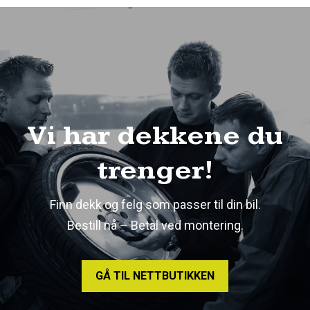
Vi har dekkene du
trenger!
Finn dekk og felg som passer til din bil.
Bestill nå – Betal ved montering.
GÅ TIL NETTBUTIKKEN