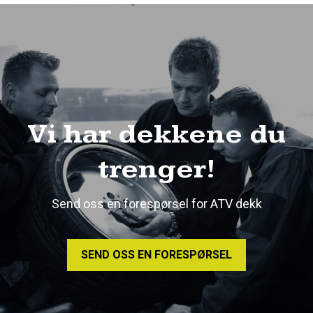
Vi har dekkene du
trenger!
Send oss en forespørsel for ATV dekk
SEND OSS EN FORESPØRSEL